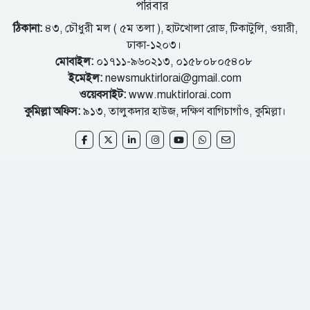
পরিবার
ঠিকানা:
৪৩, চৌধুরী মল ( ৫ম তলা ), হাটখোলা রোড, টিকাটুলি, ওয়ারী,
ঢাকা-১২০৩।
মোবাইল:
০১৭১১-৯৬০২১৩, ০১৫৮০৮০৫৪০৮
ইমেইল:
newsmuktirlorai@gmail.com
ওয়েবসাইট:
www.muktirlorai.com
কুমিল্লা অফিস:
৯১৩, তালুকদার হাউজ, দক্ষিণ বাগিচাগাঁও, কুমিল্লা।