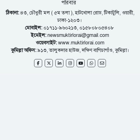
পরিবার
ঠিকানা:
৪৩, চৌধুরী মল ( ৫ম তলা ), হাটখোলা রোড, টিকাটুলি, ওয়ারী,
ঢাকা-১২০৩।
মোবাইল:
০১৭১১-৯৬০২১৩, ০১৫৮০৮০৫৪০৮
ইমেইল:
newsmuktirlorai@gmail.com
ওয়েবসাইট:
www.muktirlorai.com
কুমিল্লা অফিস:
৯১৩, তালুকদার হাউজ, দক্ষিণ বাগিচাগাঁও, কুমিল্লা।