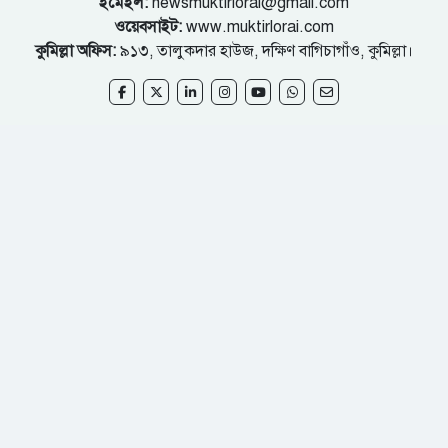
ইমেইল:
newsmuktirlorai@gmail.com
ওয়েবসাইট:
www.muktirlorai.com
কুমিল্লা অফিস:
৯১৩, তালুকদার হাউজ, দক্ষিণ বাগিচাগাঁও, কুমিল্লা।