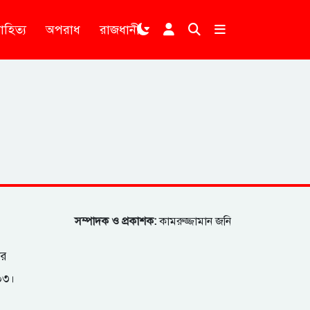
াহিত্য
অপরাধ
রাজধানী
।
সম্পাদক ও প্রকাশক:
কামরুজ্জামান জনি
ার
২০৩।