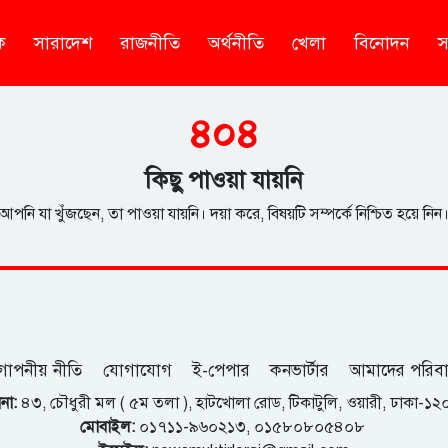
ক
সারাদেশ
রাজনীতি
অর্থনীতি
খেলা
বিনোদন
স
৪০৪
কিছু পাওয়া যায়নি
আপনি যা খুঁজছেন, তা পাওয়া যায়নি। দয়া করে, বিষয়টি সম্পর্কে নিশ্চিত হয়ে নিন
োপনীয় নীতি
যোগাযোগ
ই-পেপার
কনভার্টার
আমাদের পরিব
না:
৪৩, চৌধুরী মল ( ৫ম তলা ), হাটখোলা রোড, টিকাটুলি, ওয়ারী, ঢাকা-১
মোবাইল:
০১৭১১-৯৬০২১৩, ০১৫৮০৮০৫৪০৮