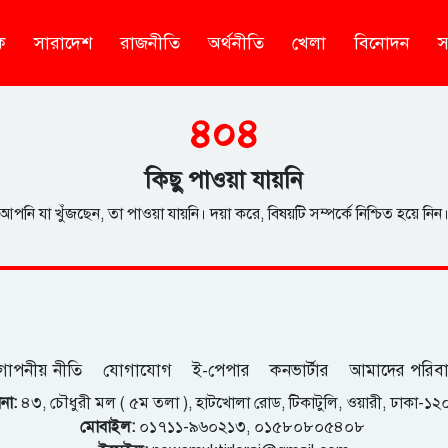
ক
সারাদেশ
রাজনীতি
অর্থনীতি
খেলা
বিনোদন
স
৪০৪
কিছু পাওয়া যায়নি
আপনি যা খুঁজছেন, তা পাওয়া যায়নি। দয়া করে, বিষয়টি সম্পর্কে নিশ্চিত হয়ে নিন
োপনীয় নীতি
যোগাযোগ
ই-পেপার
কনভার্টার
আমাদের পরিব
না:
৪৩, চৌধুরী মল ( ৫ম তলা ), হাটখোলা রোড, টিকাটুলি, ওয়ারী, ঢাকা-১
মোবাইল:
০১৭১১-৯৬০২১৩, ০১৫৮০৮০৫৪০৮