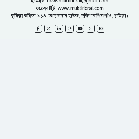
ইমেইল:
newsmuktirlorai@gmail.com
ওয়েবসাইট:
www.muktirlorai.com
কুমিল্লা অফিস:
৯১৩, তালুকদার হাউজ, দক্ষিণ বাগিচাগাঁও, কুমিল্লা।