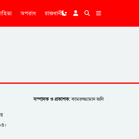
াহিত্য
অপরাধ
রাজধানী
।
সম্পাদক ও প্রকাশক:
কামরুজ্জামান জনি
ার
২০৩।