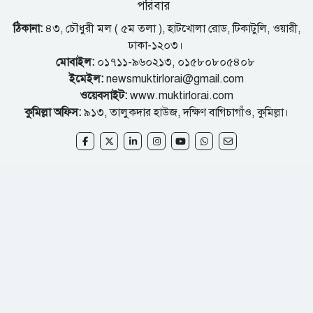
পরিবার
ঠিকানা:
৪৩, চৌধুরী মল ( ৫ম তলা ), হাটখোলা রোড, টিকাটুলি, ওয়ারী,
ঢাকা-১২০৩।
মোবাইল:
০১৭১১-৯৬০২১৩, ০১৫৮০৮০৫৪০৮
ইমেইল:
newsmuktirlorai@gmail.com
ওয়েবসাইট:
www.muktirlorai.com
কুমিল্লা অফিস:
৯১৩, তালুকদার হাউজ, দক্ষিণ বাগিচাগাঁও, কুমিল্লা।