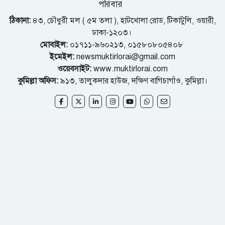
পরিবার
ঠিকানা:
৪৩, চৌধুরী মল ( ৫ম তলা ), হাটখোলা রোড, টিকাটুলি, ওয়ারী,
ঢাকা-১২০৩।
মোবাইল:
০১৭১১-৯৬০২১৩, ০১৫৮০৮০৫৪০৮
ইমেইল:
newsmuktirlorai@gmail.com
ওয়েবসাইট:
www.muktirlorai.com
কুমিল্লা অফিস:
৯১৩, তালুকদার হাউজ, দক্ষিণ বাগিচাগাঁও, কুমিল্লা।