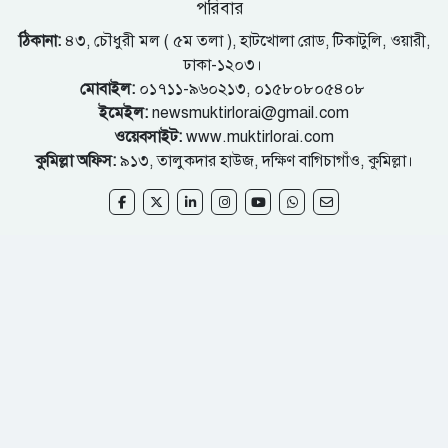
পরিবার
ঠিকানা:
৪৩, চৌধুরী মল ( ৫ম তলা ), হাটখোলা রোড, টিকাটুলি, ওয়ারী,
ঢাকা-১২০৩।
মোবাইল:
০১৭১১-৯৬০২১৩, ০১৫৮০৮০৫৪০৮
ইমেইল:
newsmuktirlorai@gmail.com
ওয়েবসাইট:
www.muktirlorai.com
কুমিল্লা অফিস:
৯১৩, তালুকদার হাউজ, দক্ষিণ বাগিচাগাঁও, কুমিল্লা।