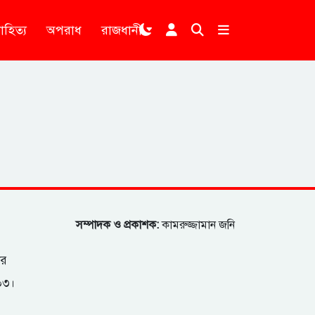
াহিত্য
অপরাধ
রাজধানী
।
সম্পাদক ও প্রকাশক:
কামরুজ্জামান জনি
ার
২০৩।