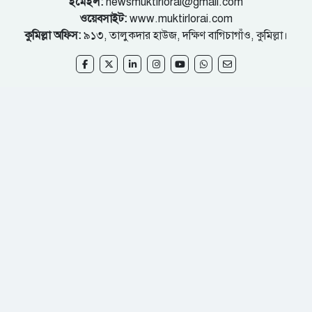
ইমেইল:
newsmuktirlorai@gmail.com
ওয়েবসাইট:
www.muktirlorai.com
কুমিল্লা অফিস:
৯১৩, তালুকদার হাউজ, দক্ষিণ বাগিচাগাঁও, কুমিল্লা।