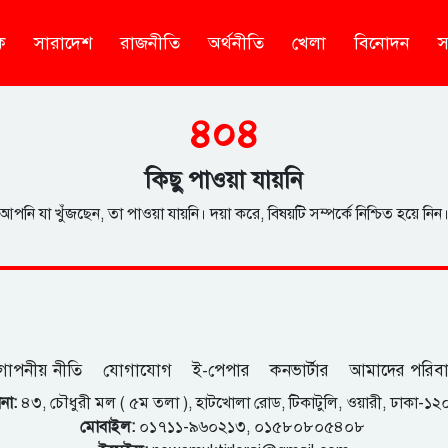
ক
সারাদেশ
রাজনীতি
অর্থনীতি
খেলা
বিনোদন
স
৪০৪
কিছু পাওয়া যায়নি
আপনি যা খুঁজছেন, তা পাওয়া যায়নি। দয়া করে, বিষয়টি সম্পর্কে নিশ্চিত হয়ে নিন
োপনীয় নীতি
যোগাযোগ
ই-পেপার
কনভার্টার
আমাদের পরিব
না:
৪৩, চৌধুরী মল ( ৫ম তলা ), হাটখোলা রোড, টিকাটুলি, ওয়ারী, ঢাকা-১
মোবাইল:
০১৭১১-৯৬০২১৩, ০১৫৮০৮০৫৪০৮