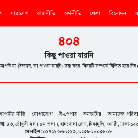
ক
সারাদেশ
রাজনীতি
অর্থনীতি
খেলা
বিনোদন
স
৪০৪
কিছু পাওয়া যায়নি
আপনি যা খুঁজছেন, তা পাওয়া যায়নি। দয়া করে, বিষয়টি সম্পর্কে নিশ্চিত হয়ে নিন
োপনীয় নীতি
যোগাযোগ
ই-পেপার
কনভার্টার
আমাদের পরিব
না:
৪৩, চৌধুরী মল ( ৫ম তলা ), হাটখোলা রোড, টিকাটুলি, ওয়ারী, ঢাকা-১
মোবাইল:
০১৭১১-৯৬০২১৩, ০১৫৮০৮০৫৪০৮