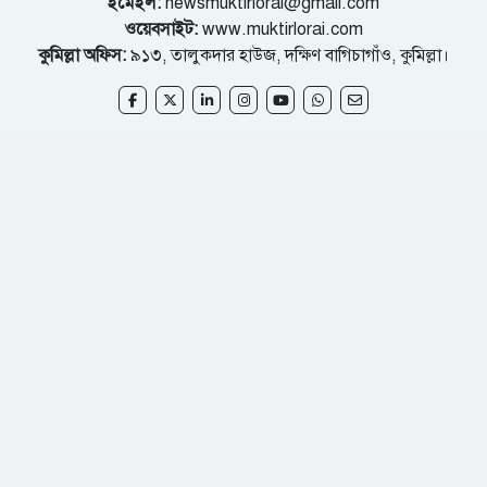
ইমেইল:
newsmuktirlorai@gmail.com
ওয়েবসাইট:
www.muktirlorai.com
কুমিল্লা অফিস:
৯১৩, তালুকদার হাউজ, দক্ষিণ বাগিচাগাঁও, কুমিল্লা।