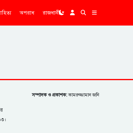
াহিত্য
অপরাধ
রাজধানী
।
সম্পাদক ও প্রকাশক:
কামরুজ্জামান জনি
ার
২০৩।