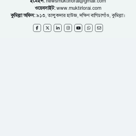
ইমেইল:
newsmuktirlorai@gmail.com
ওয়েবসাইট:
www.muktirlorai.com
কুমিল্লা অফিস:
৯১৩, তালুকদার হাউজ, দক্ষিণ বাগিচাগাঁও, কুমিল্লা।