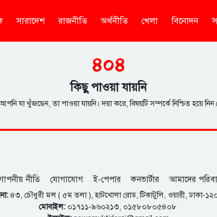
ক
সারাদেশ
রাজনীতি
অর্থনীতি
খেলা
বিনোদন
স
৪০৪
কিছু পাওয়া যায়নি
আপনি যা খুঁজছেন, তা পাওয়া যায়নি। দয়া করে, বিষয়টি সম্পর্কে নিশ্চিত হয়ে নিন
োপনীয় নীতি
যোগাযোগ
ই-পেপার
কনভার্টার
আমাদের পরিব
না:
৪৩, চৌধুরী মল ( ৫ম তলা ), হাটখোলা রোড, টিকাটুলি, ওয়ারী, ঢাকা-১
মোবাইল:
০১৭১১-৯৬০২১৩, ০১৫৮০৮০৫৪০৮