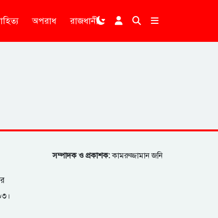
াহিত্য
অপরাধ
রাজধানী
।
সম্পাদক ও প্রকাশক:
কামরুজ্জামান জনি
ার
২০৩।