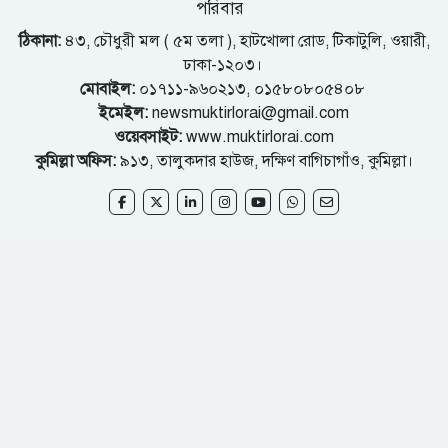
পরিবার
ঠিকানা:
৪৩, চৌধুরী মল ( ৫ম তলা ), হাটখোলা রোড, টিকাটুলি, ওয়ারী,
ঢাকা-১২০৩।
মোবাইল:
০১৭১১-৯৬০২১৩, ০১৫৮০৮০৫৪০৮
ইমেইল:
newsmuktirlorai@gmail.com
ওয়েবসাইট:
www.muktirlorai.com
কুমিল্লা অফিস:
৯১৩, তালুকদার হাউজ, দক্ষিণ বাগিচাগাঁও, কুমিল্লা।