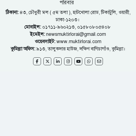
পরিবার
ঠিকানা:
৪৩, চৌধুরী মল ( ৫ম তলা ), হাটখোলা রোড, টিকাটুলি, ওয়ারী,
ঢাকা-১২০৩।
মোবাইল:
০১৭১১-৯৬০২১৩, ০১৫৮০৮০৫৪০৮
ইমেইল:
newsmuktirlorai@gmail.com
ওয়েবসাইট:
www.muktirlorai.com
কুমিল্লা অফিস:
৯১৩, তালুকদার হাউজ, দক্ষিণ বাগিচাগাঁও, কুমিল্লা।