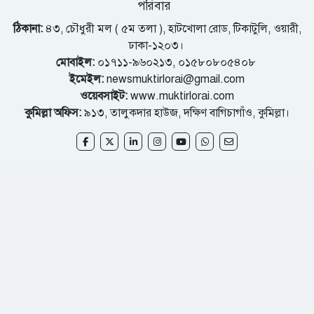
পরিবার
ঠিকানা:
৪৩, চৌধুরী মল ( ৫ম তলা ), হাটখোলা রোড, টিকাটুলি, ওয়ারী,
ঢাকা-১২০৩।
মোবাইল:
০১৭১১-৯৬০২১৩, ০১৫৮০৮০৫৪০৮
ইমেইল:
newsmuktirlorai@gmail.com
ওয়েবসাইট:
www.muktirlorai.com
কুমিল্লা অফিস:
৯১৩, তালুকদার হাউজ, দক্ষিণ বাগিচাগাঁও, কুমিল্লা।