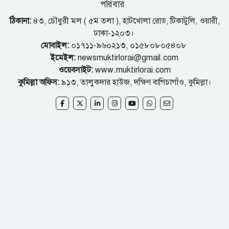
পরিবার
ঠিকানা:
৪৩, চৌধুরী মল ( ৫ম তলা ), হাটখোলা রোড, টিকাটুলি, ওয়ারী,
ঢাকা-১২০৩।
মোবাইল:
০১৭১১-৯৬০২১৩, ০১৫৮০৮০৫৪০৮
ইমেইল:
newsmuktirlorai@gmail.com
ওয়েবসাইট:
www.muktirlorai.com
কুমিল্লা অফিস:
৯১৩, তালুকদার হাউজ, দক্ষিণ বাগিচাগাঁও, কুমিল্লা।