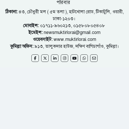
পরিবার
ঠিকানা:
৪৩, চৌধুরী মল ( ৫ম তলা ), হাটখোলা রোড, টিকাটুলি, ওয়ারী,
ঢাকা-১২০৩।
মোবাইল:
০১৭১১-৯৬০২১৩, ০১৫৮০৮০৫৪০৮
ইমেইল:
newsmuktirlorai@gmail.com
ওয়েবসাইট:
www.muktirlorai.com
কুমিল্লা অফিস:
৯১৩, তালুকদার হাউজ, দক্ষিণ বাগিচাগাঁও, কুমিল্লা।