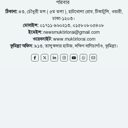
পরিবার
ঠিকানা:
৪৩, চৌধুরী মল ( ৫ম তলা ), হাটখোলা রোড, টিকাটুলি, ওয়ারী,
ঢাকা-১২০৩।
মোবাইল:
০১৭১১-৯৬০২১৩, ০১৫৮০৮০৫৪০৮
ইমেইল:
newsmuktirlorai@gmail.com
ওয়েবসাইট:
www.muktirlorai.com
কুমিল্লা অফিস:
৯১৩, তালুকদার হাউজ, দক্ষিণ বাগিচাগাঁও, কুমিল্লা।