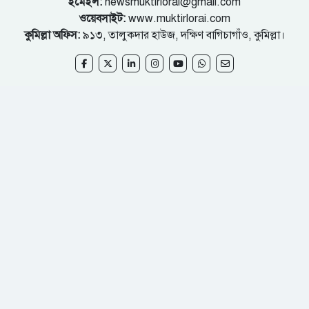
ইমেইল:
newsmuktirlorai@gmail.com
ওয়েবসাইট:
www.muktirlorai.com
কুমিল্লা অফিস:
৯১৩, তালুকদার হাউজ, দক্ষিণ বাগিচাগাঁও, কুমিল্লা।