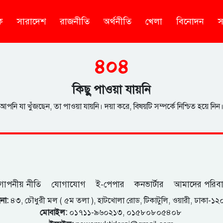
ক
সারাদেশ
রাজনীতি
অর্থনীতি
খেলা
বিনোদন
স
৪০৪
কিছু পাওয়া যায়নি
আপনি যা খুঁজছেন, তা পাওয়া যায়নি। দয়া করে, বিষয়টি সম্পর্কে নিশ্চিত হয়ে নিন
োপনীয় নীতি
যোগাযোগ
ই-পেপার
কনভার্টার
আমাদের পরিব
না:
৪৩, চৌধুরী মল ( ৫ম তলা ), হাটখোলা রোড, টিকাটুলি, ওয়ারী, ঢাকা-১
মোবাইল:
০১৭১১-৯৬০২১৩, ০১৫৮০৮০৫৪০৮