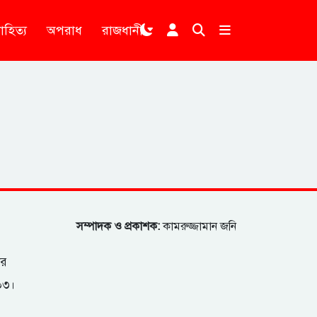
াহিত্য
অপরাধ
রাজধানী
।
সম্পাদক ও প্রকাশক:
কামরুজ্জামান জনি
ার
২০৩।