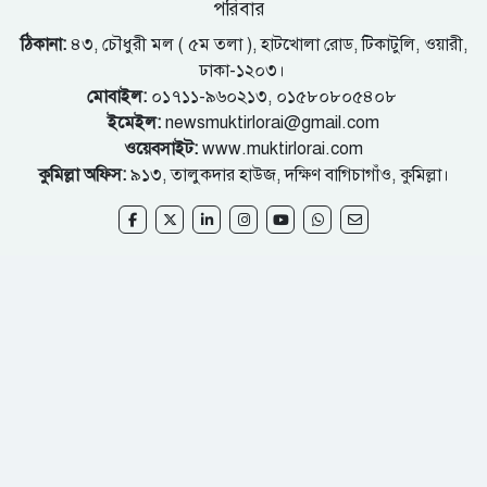
পরিবার
ঠিকানা:
৪৩, চৌধুরী মল ( ৫ম তলা ), হাটখোলা রোড, টিকাটুলি, ওয়ারী,
ঢাকা-১২০৩।
মোবাইল:
০১৭১১-৯৬০২১৩, ০১৫৮০৮০৫৪০৮
ইমেইল:
newsmuktirlorai@gmail.com
ওয়েবসাইট:
www.muktirlorai.com
কুমিল্লা অফিস:
৯১৩, তালুকদার হাউজ, দক্ষিণ বাগিচাগাঁও, কুমিল্লা।