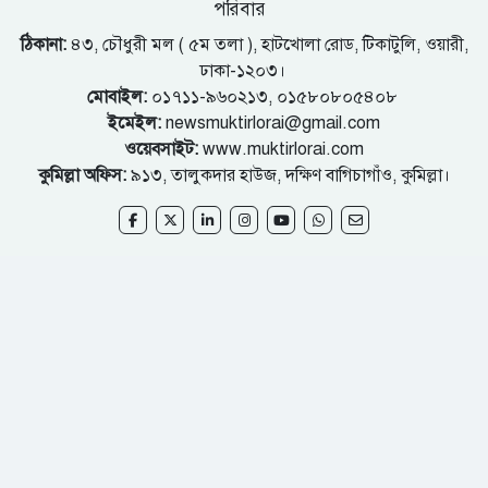
পরিবার
ঠিকানা:
৪৩, চৌধুরী মল ( ৫ম তলা ), হাটখোলা রোড, টিকাটুলি, ওয়ারী,
ঢাকা-১২০৩।
মোবাইল:
০১৭১১-৯৬০২১৩, ০১৫৮০৮০৫৪০৮
ইমেইল:
newsmuktirlorai@gmail.com
ওয়েবসাইট:
www.muktirlorai.com
কুমিল্লা অফিস:
৯১৩, তালুকদার হাউজ, দক্ষিণ বাগিচাগাঁও, কুমিল্লা।