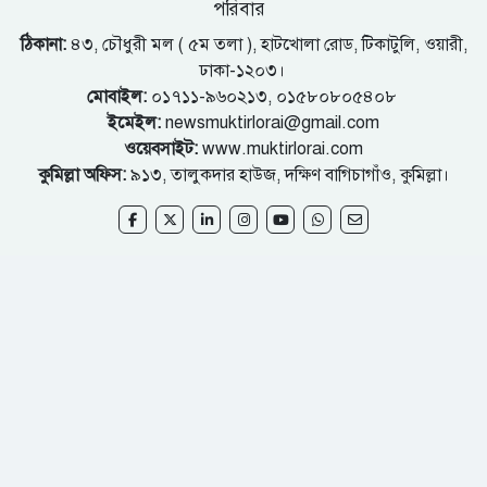
পরিবার
ঠিকানা:
৪৩, চৌধুরী মল ( ৫ম তলা ), হাটখোলা রোড, টিকাটুলি, ওয়ারী,
ঢাকা-১২০৩।
মোবাইল:
০১৭১১-৯৬০২১৩, ০১৫৮০৮০৫৪০৮
ইমেইল:
newsmuktirlorai@gmail.com
ওয়েবসাইট:
www.muktirlorai.com
কুমিল্লা অফিস:
৯১৩, তালুকদার হাউজ, দক্ষিণ বাগিচাগাঁও, কুমিল্লা।