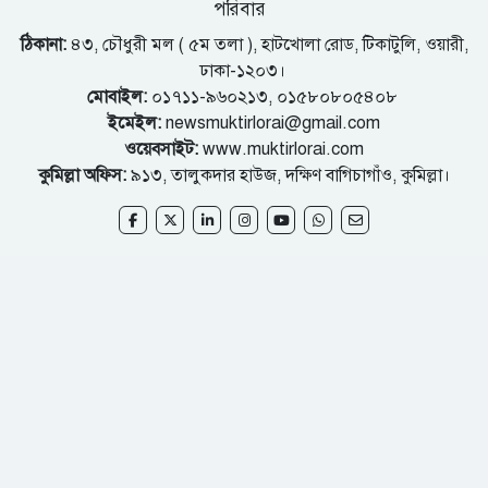
পরিবার
ঠিকানা:
৪৩, চৌধুরী মল ( ৫ম তলা ), হাটখোলা রোড, টিকাটুলি, ওয়ারী,
ঢাকা-১২০৩।
মোবাইল:
০১৭১১-৯৬০২১৩, ০১৫৮০৮০৫৪০৮
ইমেইল:
newsmuktirlorai@gmail.com
ওয়েবসাইট:
www.muktirlorai.com
কুমিল্লা অফিস:
৯১৩, তালুকদার হাউজ, দক্ষিণ বাগিচাগাঁও, কুমিল্লা।