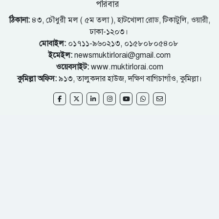
পরিবার
ঠিকানা:
৪৩, চৌধুরী মল ( ৫ম তলা ), হাটখোলা রোড, টিকাটুলি, ওয়ারী,
ঢাকা-১২০৩।
মোবাইল:
০১৭১১-৯৬০২১৩, ০১৫৮০৮০৫৪০৮
ইমেইল:
newsmuktirlorai@gmail.com
ওয়েবসাইট:
www.muktirlorai.com
কুমিল্লা অফিস:
৯১৩, তালুকদার হাউজ, দক্ষিণ বাগিচাগাঁও, কুমিল্লা।