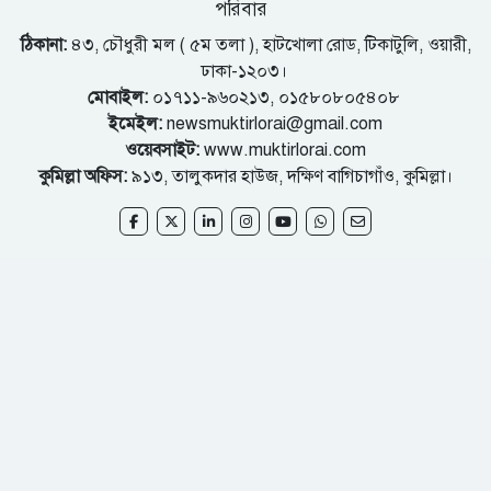
পরিবার
ঠিকানা:
৪৩, চৌধুরী মল ( ৫ম তলা ), হাটখোলা রোড, টিকাটুলি, ওয়ারী,
ঢাকা-১২০৩।
মোবাইল:
০১৭১১-৯৬০২১৩, ০১৫৮০৮০৫৪০৮
ইমেইল:
newsmuktirlorai@gmail.com
ওয়েবসাইট:
www.muktirlorai.com
কুমিল্লা অফিস:
৯১৩, তালুকদার হাউজ, দক্ষিণ বাগিচাগাঁও, কুমিল্লা।