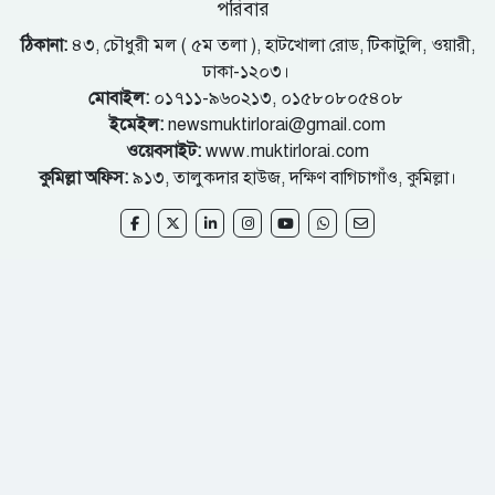
পরিবার
ঠিকানা:
৪৩, চৌধুরী মল ( ৫ম তলা ), হাটখোলা রোড, টিকাটুলি, ওয়ারী,
ঢাকা-১২০৩।
মোবাইল:
০১৭১১-৯৬০২১৩, ০১৫৮০৮০৫৪০৮
ইমেইল:
newsmuktirlorai@gmail.com
ওয়েবসাইট:
www.muktirlorai.com
কুমিল্লা অফিস:
৯১৩, তালুকদার হাউজ, দক্ষিণ বাগিচাগাঁও, কুমিল্লা।