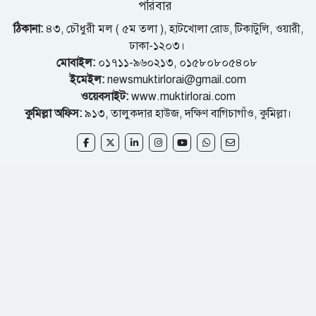
পরিবার
ঠিকানা:
৪৩, চৌধুরী মল ( ৫ম তলা ), হাটখোলা রোড, টিকাটুলি, ওয়ারী,
ঢাকা-১২০৩।
মোবাইল:
০১৭১১-৯৬০২১৩, ০১৫৮০৮০৫৪০৮
ইমেইল:
newsmuktirlorai@gmail.com
ওয়েবসাইট:
www.muktirlorai.com
কুমিল্লা অফিস:
৯১৩, তালুকদার হাউজ, দক্ষিণ বাগিচাগাঁও, কুমিল্লা।