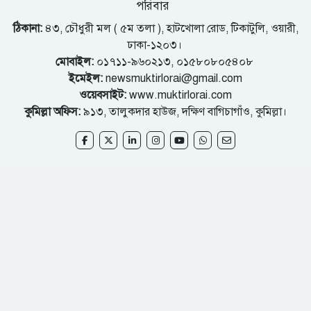
পরিবার
ঠিকানা:
৪৩, চৌধুরী মল ( ৫ম তলা ), হাটখোলা রোড, টিকাটুলি, ওয়ারী,
ঢাকা-১২০৩।
মোবাইল:
০১৭১১-৯৬০২১৩, ০১৫৮০৮০৫৪০৮
ইমেইল:
newsmuktirlorai@gmail.com
ওয়েবসাইট:
www.muktirlorai.com
কুমিল্লা অফিস:
৯১৩, তালুকদার হাউজ, দক্ষিণ বাগিচাগাঁও, কুমিল্লা।