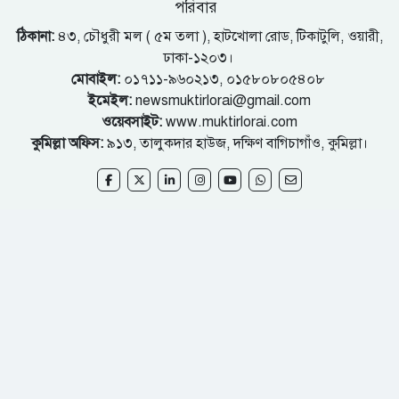
পরিবার
ঠিকানা:
৪৩, চৌধুরী মল ( ৫ম তলা ), হাটখোলা রোড, টিকাটুলি, ওয়ারী,
ঢাকা-১২০৩।
মোবাইল:
০১৭১১-৯৬০২১৩, ০১৫৮০৮০৫৪০৮
ইমেইল:
newsmuktirlorai@gmail.com
ওয়েবসাইট:
www.muktirlorai.com
কুমিল্লা অফিস:
৯১৩, তালুকদার হাউজ, দক্ষিণ বাগিচাগাঁও, কুমিল্লা।