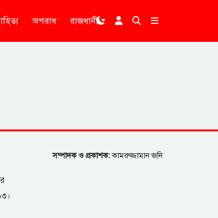
াহিত্য
অপরাধ
রাজধানী
।
সম্পাদক ও প্রকাশক:
কামরুজ্জামান জনি
ার
২০৩।