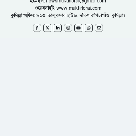
ইমেইল:
newsmuktirlorai@gmail.com
ওয়েবসাইট:
www.muktirlorai.com
কুমিল্লা অফিস:
৯১৩, তালুকদার হাউজ, দক্ষিণ বাগিচাগাঁও, কুমিল্লা।