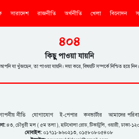
ক
সারাদেশ
রাজনীতি
অর্থনীতি
খেলা
বিনোদন
স
৪০৪
কিছু পাওয়া যায়নি
আপনি যা খুঁজছেন, তা পাওয়া যায়নি। দয়া করে, বিষয়টি সম্পর্কে নিশ্চিত হয়ে নিন
োপনীয় নীতি
যোগাযোগ
ই-পেপার
কনভার্টার
আমাদের পরিব
না:
৪৩, চৌধুরী মল ( ৫ম তলা ), হাটখোলা রোড, টিকাটুলি, ওয়ারী, ঢাকা-১
মোবাইল:
০১৭১১-৯৬০২১৩, ০১৫৮০৮০৫৪০৮