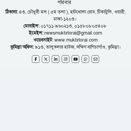
পরিবার
ঠিকানা:
৪৩, চৌধুরী মল ( ৫ম তলা ), হাটখোলা রোড, টিকাটুলি, ওয়ারী,
ঢাকা-১২০৩।
মোবাইল:
০১৭১১-৯৬০২১৩, ০১৫৮০৮০৫৪০৮
ইমেইল:
newsmuktirlorai@gmail.com
ওয়েবসাইট:
www.muktirlorai.com
কুমিল্লা অফিস:
৯১৩, তালুকদার হাউজ, দক্ষিণ বাগিচাগাঁও, কুমিল্লা।