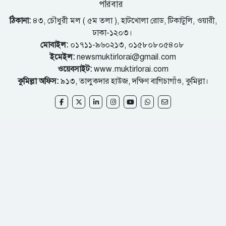
পরিবার
ঠিকানা:
৪৩, চৌধুরী মল ( ৫ম তলা ), হাটখোলা রোড, টিকাটুলি, ওয়ারী,
ঢাকা-১২০৩।
মোবাইল:
০১৭১১-৯৬০২১৩, ০১৫৮০৮০৫৪০৮
ইমেইল:
newsmuktirlorai@gmail.com
ওয়েবসাইট:
www.muktirlorai.com
কুমিল্লা অফিস:
৯১৩, তালুকদার হাউজ, দক্ষিণ বাগিচাগাঁও, কুমিল্লা।