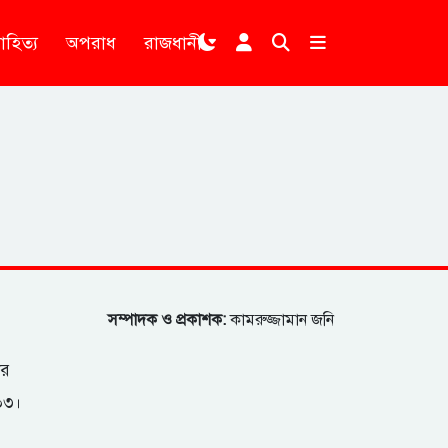
াহিত্য
অপরাধ
রাজধানী
।
সম্পাদক ও প্রকাশক:
কামরুজ্জামান জনি
ার
২০৩।