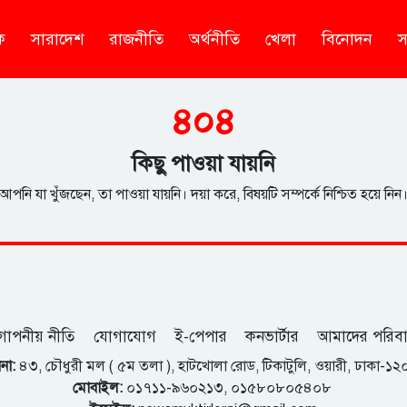
ক
সারাদেশ
রাজনীতি
অর্থনীতি
খেলা
বিনোদন
স
৪০৪
কিছু পাওয়া যায়নি
আপনি যা খুঁজছেন, তা পাওয়া যায়নি। দয়া করে, বিষয়টি সম্পর্কে নিশ্চিত হয়ে নিন
োপনীয় নীতি
যোগাযোগ
ই-পেপার
কনভার্টার
আমাদের পরিব
না:
৪৩, চৌধুরী মল ( ৫ম তলা ), হাটখোলা রোড, টিকাটুলি, ওয়ারী, ঢাকা-১
মোবাইল:
০১৭১১-৯৬০২১৩, ০১৫৮০৮০৫৪০৮