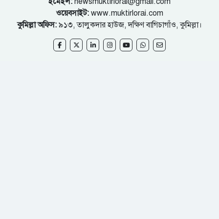
ইমেইল:
newsmuktirlorai@gmail.com
ওয়েবসাইট:
www.muktirlorai.com
কুমিল্লা অফিস:
৯১৩, তালুকদার হাউজ, দক্ষিণ বাগিচাগাঁও, কুমিল্লা।