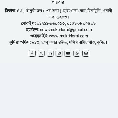
পরিবার
ঠিকানা:
৪৩, চৌধুরী মল ( ৫ম তলা ), হাটখোলা রোড, টিকাটুলি, ওয়ারী,
ঢাকা-১২০৩।
মোবাইল:
০১৭১১-৯৬০২১৩, ০১৫৮০৮০৫৪০৮
ইমেইল:
newsmuktirlorai@gmail.com
ওয়েবসাইট:
www.muktirlorai.com
কুমিল্লা অফিস:
৯১৩, তালুকদার হাউজ, দক্ষিণ বাগিচাগাঁও, কুমিল্লা।