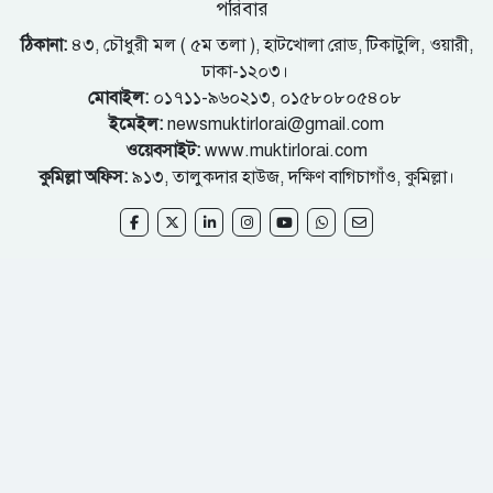
পরিবার
ঠিকানা:
৪৩, চৌধুরী মল ( ৫ম তলা ), হাটখোলা রোড, টিকাটুলি, ওয়ারী,
ঢাকা-১২০৩।
মোবাইল:
০১৭১১-৯৬০২১৩, ০১৫৮০৮০৫৪০৮
ইমেইল:
newsmuktirlorai@gmail.com
ওয়েবসাইট:
www.muktirlorai.com
কুমিল্লা অফিস:
৯১৩, তালুকদার হাউজ, দক্ষিণ বাগিচাগাঁও, কুমিল্লা।