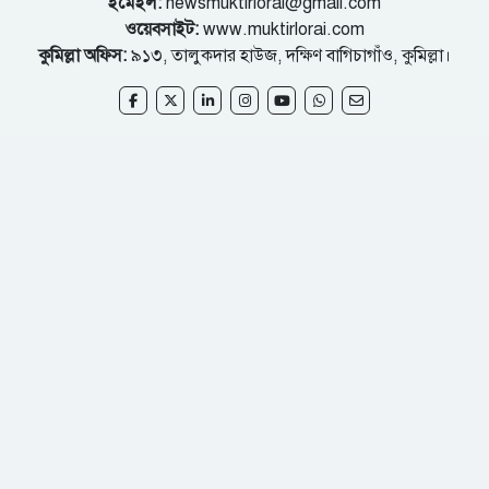
ইমেইল:
newsmuktirlorai@gmail.com
ওয়েবসাইট:
www.muktirlorai.com
কুমিল্লা অফিস:
৯১৩, তালুকদার হাউজ, দক্ষিণ বাগিচাগাঁও, কুমিল্লা।