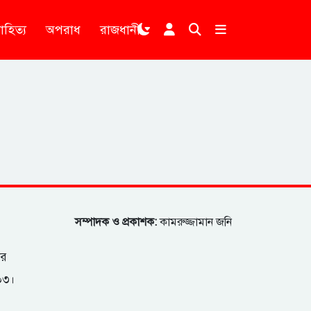
াহিত্য
অপরাধ
রাজধানী
।
সম্পাদক ও প্রকাশক:
কামরুজ্জামান জনি
ার
২০৩।