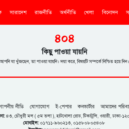
ক
সারাদেশ
রাজনীতি
অর্থনীতি
খেলা
বিনোদন
স
৪০৪
কিছু পাওয়া যায়নি
আপনি যা খুঁজছেন, তা পাওয়া যায়নি। দয়া করে, বিষয়টি সম্পর্কে নিশ্চিত হয়ে নিন
োপনীয় নীতি
যোগাযোগ
ই-পেপার
কনভার্টার
আমাদের পরিব
না:
৪৩, চৌধুরী মল ( ৫ম তলা ), হাটখোলা রোড, টিকাটুলি, ওয়ারী, ঢাকা-১
মোবাইল:
০১৭১১-৯৬০২১৩, ০১৫৮০৮০৫৪০৮