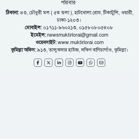
পরিবার
ঠিকানা:
৪৩, চৌধুরী মল ( ৫ম তলা ), হাটখোলা রোড, টিকাটুলি, ওয়ারী,
ঢাকা-১২০৩।
মোবাইল:
০১৭১১-৯৬০২১৩, ০১৫৮০৮০৫৪০৮
ইমেইল:
newsmuktirlorai@gmail.com
ওয়েবসাইট:
www.muktirlorai.com
কুমিল্লা অফিস:
৯১৩, তালুকদার হাউজ, দক্ষিণ বাগিচাগাঁও, কুমিল্লা।