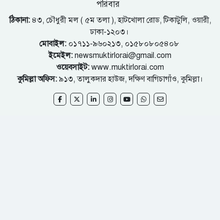
পরিবার
ঠিকানা:
৪৩, চৌধুরী মল ( ৫ম তলা ), হাটখোলা রোড, টিকাটুলি, ওয়ারী,
ঢাকা-১২০৩।
মোবাইল:
০১৭১১-৯৬০২১৩, ০১৫৮০৮০৫৪০৮
ইমেইল:
newsmuktirlorai@gmail.com
ওয়েবসাইট:
www.muktirlorai.com
কুমিল্লা অফিস:
৯১৩, তালুকদার হাউজ, দক্ষিণ বাগিচাগাঁও, কুমিল্লা।