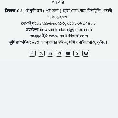
পরিবার
ঠিকানা:
৪৩, চৌধুরী মল ( ৫ম তলা ), হাটখোলা রোড, টিকাটুলি, ওয়ারী,
ঢাকা-১২০৩।
মোবাইল:
০১৭১১-৯৬০২১৩, ০১৫৮০৮০৫৪০৮
ইমেইল:
newsmuktirlorai@gmail.com
ওয়েবসাইট:
www.muktirlorai.com
কুমিল্লা অফিস:
৯১৩, তালুকদার হাউজ, দক্ষিণ বাগিচাগাঁও, কুমিল্লা।