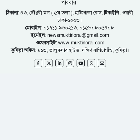
পরিবার
ঠিকানা:
৪৩, চৌধুরী মল ( ৫ম তলা ), হাটখোলা রোড, টিকাটুলি, ওয়ারী,
ঢাকা-১২০৩।
মোবাইল:
০১৭১১-৯৬০২১৩, ০১৫৮০৮০৫৪০৮
ইমেইল:
newsmuktirlorai@gmail.com
ওয়েবসাইট:
www.muktirlorai.com
কুমিল্লা অফিস:
৯১৩, তালুকদার হাউজ, দক্ষিণ বাগিচাগাঁও, কুমিল্লা।