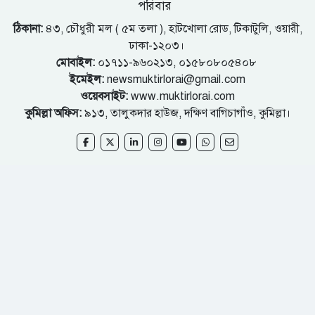
পরিবার
ঠিকানা:
৪৩, চৌধুরী মল ( ৫ম তলা ), হাটখোলা রোড, টিকাটুলি, ওয়ারী,
ঢাকা-১২০৩।
মোবাইল:
০১৭১১-৯৬০২১৩, ০১৫৮০৮০৫৪০৮
ইমেইল:
newsmuktirlorai@gmail.com
ওয়েবসাইট:
www.muktirlorai.com
কুমিল্লা অফিস:
৯১৩, তালুকদার হাউজ, দক্ষিণ বাগিচাগাঁও, কুমিল্লা।