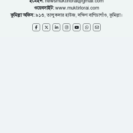
ইমেইল:
newsmuktirlorai@gmail.com
ওয়েবসাইট:
www.muktirlorai.com
কুমিল্লা অফিস:
৯১৩, তালুকদার হাউজ, দক্ষিণ বাগিচাগাঁও, কুমিল্লা।