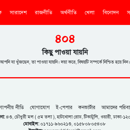
ক
সারাদেশ
রাজনীতি
অর্থনীতি
খেলা
বিনোদন
স
৪০৪
কিছু পাওয়া যায়নি
আপনি যা খুঁজছেন, তা পাওয়া যায়নি। দয়া করে, বিষয়টি সম্পর্কে নিশ্চিত হয়ে নিন
োপনীয় নীতি
যোগাযোগ
ই-পেপার
কনভার্টার
আমাদের পরিব
না:
৪৩, চৌধুরী মল ( ৫ম তলা ), হাটখোলা রোড, টিকাটুলি, ওয়ারী, ঢাকা-১
মোবাইল:
০১৭১১-৯৬০২১৩, ০১৫৮০৮০৫৪০৮