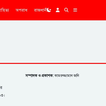
াহিত্য
অপরাধ
রাজধানী
।
সম্পাদক ও প্রকাশক:
কামরুজ্জামান জনি
ার
২০৩।