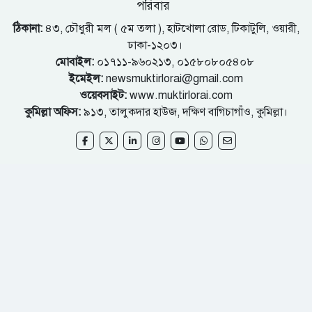
পরিবার
ঠিকানা:
৪৩, চৌধুরী মল ( ৫ম তলা ), হাটখোলা রোড, টিকাটুলি, ওয়ারী,
ঢাকা-১২০৩।
মোবাইল:
০১৭১১-৯৬০২১৩, ০১৫৮০৮০৫৪০৮
ইমেইল:
newsmuktirlorai@gmail.com
ওয়েবসাইট:
www.muktirlorai.com
কুমিল্লা অফিস:
৯১৩, তালুকদার হাউজ, দক্ষিণ বাগিচাগাঁও, কুমিল্লা।