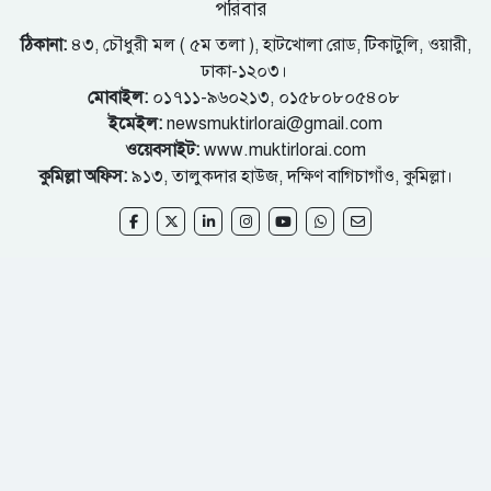
পরিবার
ঠিকানা:
৪৩, চৌধুরী মল ( ৫ম তলা ), হাটখোলা রোড, টিকাটুলি, ওয়ারী,
ঢাকা-১২০৩।
মোবাইল:
০১৭১১-৯৬০২১৩, ০১৫৮০৮০৫৪০৮
ইমেইল:
newsmuktirlorai@gmail.com
ওয়েবসাইট:
www.muktirlorai.com
কুমিল্লা অফিস:
৯১৩, তালুকদার হাউজ, দক্ষিণ বাগিচাগাঁও, কুমিল্লা।