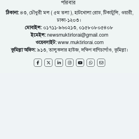
পরিবার
ঠিকানা:
৪৩, চৌধুরী মল ( ৫ম তলা ), হাটখোলা রোড, টিকাটুলি, ওয়ারী,
ঢাকা-১২০৩।
মোবাইল:
০১৭১১-৯৬০২১৩, ০১৫৮০৮০৫৪০৮
ইমেইল:
newsmuktirlorai@gmail.com
ওয়েবসাইট:
www.muktirlorai.com
কুমিল্লা অফিস:
৯১৩, তালুকদার হাউজ, দক্ষিণ বাগিচাগাঁও, কুমিল্লা।