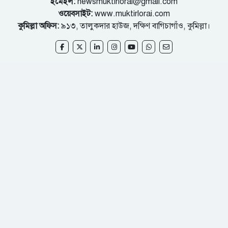
ইমেইল:
newsmuktirlorai@gmail.com
ওয়েবসাইট:
www.muktirlorai.com
কুমিল্লা অফিস:
৯১৩, তালুকদার হাউজ, দক্ষিণ বাগিচাগাঁও, কুমিল্লা।