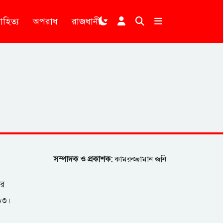
াহিত্য
অপরাধ
রাজধানী
।
সম্পাদক ও প্রকাশক:
কামরুজ্জামান জনি
ার
২০৩।