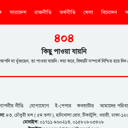
ক
সারাদেশ
রাজনীতি
অর্থনীতি
খেলা
বিনোদন
স
৪০৪
কিছু পাওয়া যায়নি
আপনি যা খুঁজছেন, তা পাওয়া যায়নি। দয়া করে, বিষয়টি সম্পর্কে নিশ্চিত হয়ে নিন
োপনীয় নীতি
যোগাযোগ
ই-পেপার
কনভার্টার
আমাদের পরিব
না:
৪৩, চৌধুরী মল ( ৫ম তলা ), হাটখোলা রোড, টিকাটুলি, ওয়ারী, ঢাকা-১
মোবাইল:
০১৭১১-৯৬০২১৩, ০১৫৮০৮০৫৪০৮