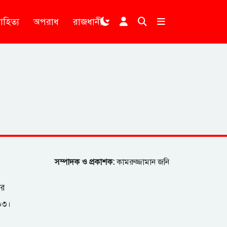
াহিত্য
অপরাধ
রাজধানী
।
সম্পাদক ও প্রকাশক:
কামরুজ্জামান জনি
ার
২০৩।