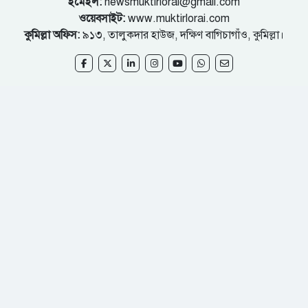
ইমেইল:
newsmuktirlorai@gmail.com
ওয়েবসাইট:
www.muktirlorai.com
কুমিল্লা অফিস:
৯১৩, তালুকদার হাউজ, দক্ষিণ বাগিচাগাঁও, কুমিল্লা।