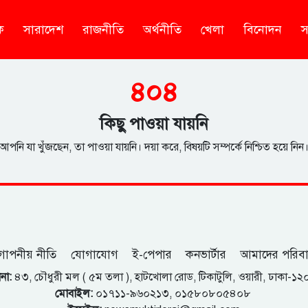
ক
সারাদেশ
রাজনীতি
অর্থনীতি
খেলা
বিনোদন
স
৪০৪
কিছু পাওয়া যায়নি
আপনি যা খুঁজছেন, তা পাওয়া যায়নি। দয়া করে, বিষয়টি সম্পর্কে নিশ্চিত হয়ে নিন
োপনীয় নীতি
যোগাযোগ
ই-পেপার
কনভার্টার
আমাদের পরিব
না:
৪৩, চৌধুরী মল ( ৫ম তলা ), হাটখোলা রোড, টিকাটুলি, ওয়ারী, ঢাকা-১
মোবাইল:
০১৭১১-৯৬০২১৩, ০১৫৮০৮০৫৪০৮