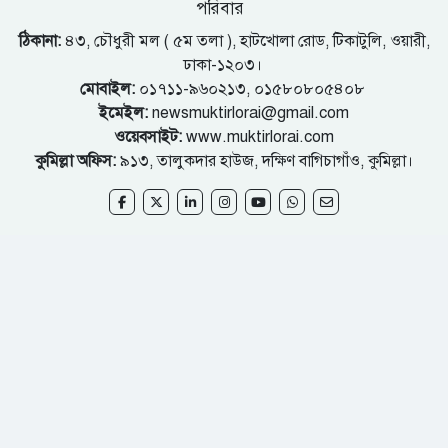
পরিবার
ঠিকানা:
৪৩, চৌধুরী মল ( ৫ম তলা ), হাটখোলা রোড, টিকাটুলি, ওয়ারী,
ঢাকা-১২০৩।
মোবাইল:
০১৭১১-৯৬০২১৩, ০১৫৮০৮০৫৪০৮
ইমেইল:
newsmuktirlorai@gmail.com
ওয়েবসাইট:
www.muktirlorai.com
কুমিল্লা অফিস:
৯১৩, তালুকদার হাউজ, দক্ষিণ বাগিচাগাঁও, কুমিল্লা।