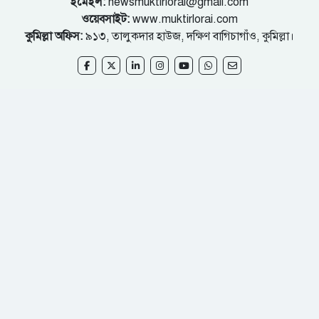
ইমেইল:
newsmuktirlorai@gmail.com
ওয়েবসাইট:
www.muktirlorai.com
কুমিল্লা অফিস:
৯১৩, তালুকদার হাউজ, দক্ষিণ বাগিচাগাঁও, কুমিল্লা।