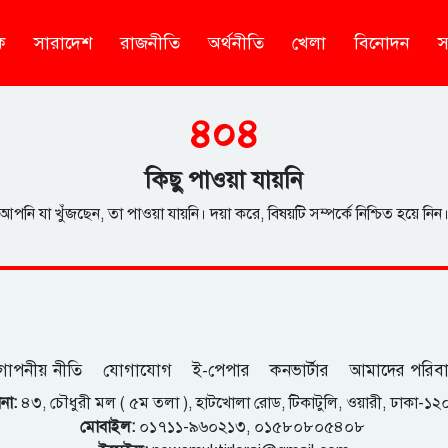
ক
সারাদেশ
রাজনীতি
অর্থনীতি
খেলা
বিনোদন
স
৪০৪
কিছু পাওয়া যায়নি
আপনি যা খুঁজছেন, তা পাওয়া যায়নি। দয়া করে, বিষয়টি সম্পর্কে নিশ্চিত হয়ে নিন
োপনীয় নীতি
যোগাযোগ
ই-পেপার
কনভার্টার
আমাদের পরিব
না:
৪৩, চৌধুরী মল ( ৫ম তলা ), হাটখোলা রোড, টিকাটুলি, ওয়ারী, ঢাকা-১
মোবাইল:
০১৭১১-৯৬০২১৩, ০১৫৮০৮০৫৪০৮