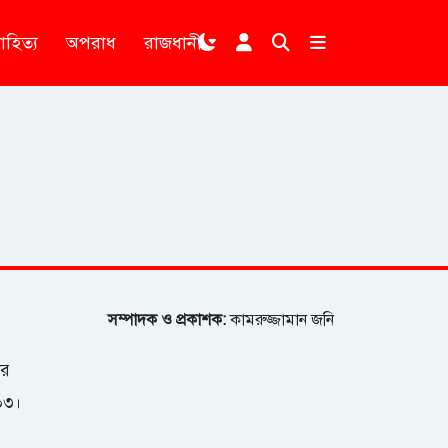
াহিত্য
অপরাধ
রাজধানী
।
সম্পাদক ও প্রকাশক:
কামরুজ্জামান জনি
ার
২০৩।