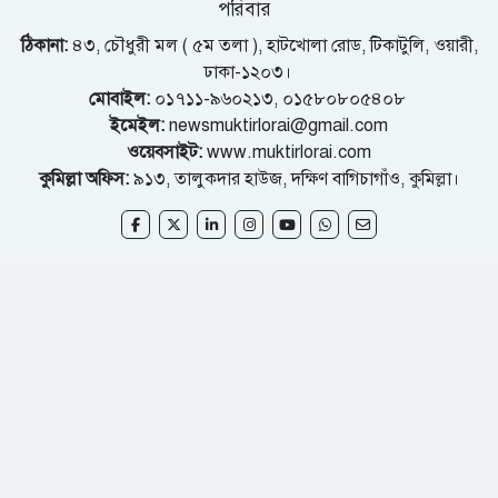
পরিবার
ঠিকানা:
৪৩, চৌধুরী মল ( ৫ম তলা ), হাটখোলা রোড, টিকাটুলি, ওয়ারী,
ঢাকা-১২০৩।
মোবাইল:
০১৭১১-৯৬০২১৩, ০১৫৮০৮০৫৪০৮
ইমেইল:
newsmuktirlorai@gmail.com
ওয়েবসাইট:
www.muktirlorai.com
কুমিল্লা অফিস:
৯১৩, তালুকদার হাউজ, দক্ষিণ বাগিচাগাঁও, কুমিল্লা।