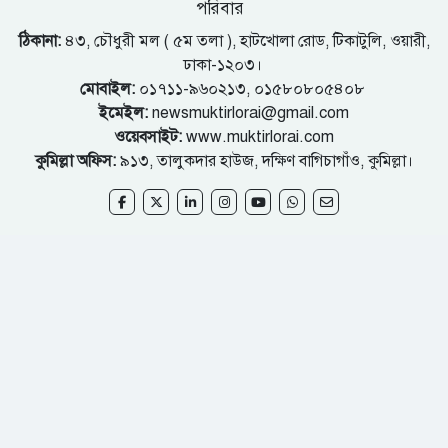
পরিবার
ঠিকানা:
৪৩, চৌধুরী মল ( ৫ম তলা ), হাটখোলা রোড, টিকাটুলি, ওয়ারী,
ঢাকা-১২০৩।
মোবাইল:
০১৭১১-৯৬০২১৩, ০১৫৮০৮০৫৪০৮
ইমেইল:
newsmuktirlorai@gmail.com
ওয়েবসাইট:
www.muktirlorai.com
কুমিল্লা অফিস:
৯১৩, তালুকদার হাউজ, দক্ষিণ বাগিচাগাঁও, কুমিল্লা।