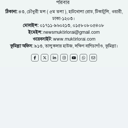
পরিবার
ঠিকানা:
৪৩, চৌধুরী মল ( ৫ম তলা ), হাটখোলা রোড, টিকাটুলি, ওয়ারী,
ঢাকা-১২০৩।
মোবাইল:
০১৭১১-৯৬০২১৩, ০১৫৮০৮০৫৪০৮
ইমেইল:
newsmuktirlorai@gmail.com
ওয়েবসাইট:
www.muktirlorai.com
কুমিল্লা অফিস:
৯১৩, তালুকদার হাউজ, দক্ষিণ বাগিচাগাঁও, কুমিল্লা।